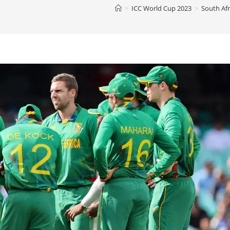
>
ICC World Cup 2023
>
South Afr