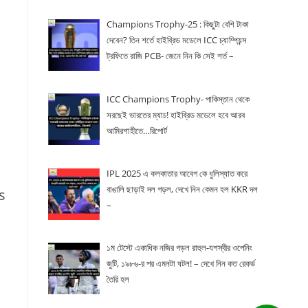
Champions Trophy-25 : কিছুটা বেশি টাকা
দেবেন? তিন শর্তে হাইব্রিড মডেলে ICC চ্যাম্পিয়ন্স
ট্রফিতে রাজি PCB- জেনে নিন কি সেই শর্ত –
ICC Champions Trophy- পাকিস্তান থেকে
সরছেই ভারতের ম্যাচ! হাইব্রিড মডেলে হবে আরব
আমিরশাহীতে…রিপোর্ট
IPL 2025 এ কলকাতার আবেগ কে ধুলিস্যাত করে
বাঙালি ছাড়াই দল গড়ল, দেখে নিন কেমন হল KKR দল
s
–
১ম টেস্টে একাধিক নজির গড়ল রাহুল-যশস্বীর ওপেনিং
জুটি, ১৯৮৬-র পর এমনটা ঘটল! – দেখে নিন কত রেকর্ড
তৈরি হল