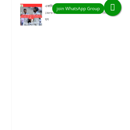
একাধিক নজির গড়ল রাহুল-যশস্বীর ওপেনিং জুটি,
১৯৮৬-র পর এমনটা ঘটল! – দেখে নিন কত রেকর্ড তৈরি
হল