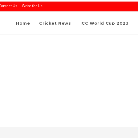
Contact Us
Write for Us
Home
Cricket News
ICC World Cup 2023