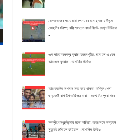
রেলওয়েজের আনকোরা পেসারের বলে হাওয়ায় উড়ল
কোহলির স্টাম্প, রঞ্জি ম্যাচেও ব্যর্থ বিরাট- দেখুন ভিডিয়ো
–
এক হাতে অনবদ্য ক্যাচ! হরমনপ্রীত, মনে হল এ যেন
আর এক যুবরাজ- দেখে নিন ভিডিও
আর কতদিন অপমান সহ্য় করে থাকত- অশ্বিন খেলা
ছাড়তেই রাগ উগরে দিলেন বাবা – দেখে নিন পুরো খবর
মলদ্বীপে মধুচন্দ্রিমায় মজে আলিয়া, বরের সঙ্গে অন্তরঙ্গ
মুহূর্তের ছবি হল ভাইরাল- দেখে নিন ভিডিও