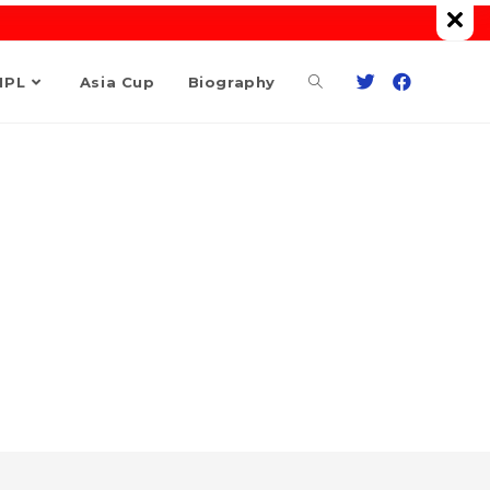
Toggle
IPL
Asia Cup
Biography
website
search