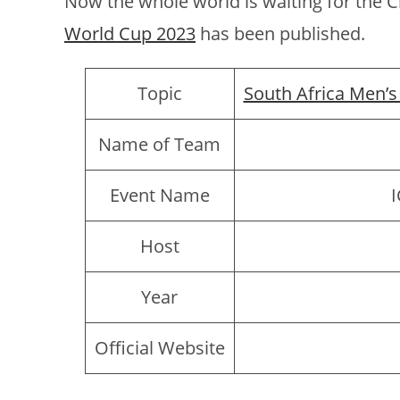
Now the whole world is waiting for the 
World Cup 2023
has been published.
Topic
South Africa Men’
Name of Team
Event Name
I
Host
Year
Official Website