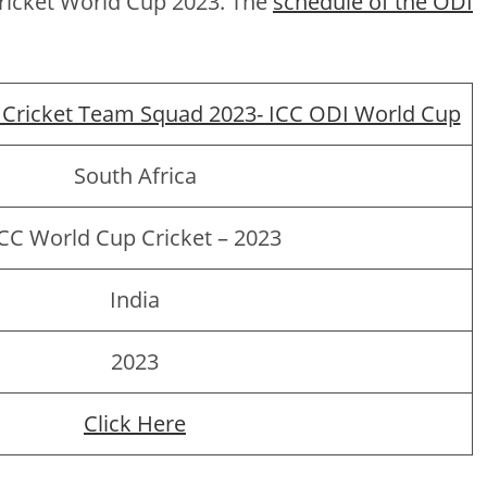
Cricket World Cup 2023. The
schedule of the ODI
s Cricket Team Squad 2023- ICC ODI World Cup
South Africa
CC World Cup Cricket – 2023
India
2023
Click Here