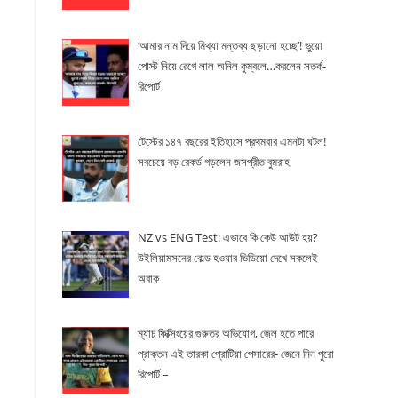
‘আমার নাম দিয়ে মিথ্যা মন্তব্য ছড়ানো হচ্ছে’! ভুয়ো
পোস্ট নিয়ে রেগে লাল অনিল কুম্বলে…করলেন সতর্ক-
রিপোর্ট
টেস্টের ১৪৭ বছরের ইতিহাসে প্রথমবার এমনটা ঘটল!
সবচেয়ে বড় রেকর্ড গড়লেন জসপ্রীত বুমরাহ
NZ vs ENG Test: এভাবে কি কেউ আউট হয়?
উইলিয়ামসনের বোল্ড হওয়ার ভিডিয়ো দেখে সকলেই
অবাক
ম্যাচ ফিক্সিংয়ের গুরুতর অভিযোগ, জেল হতে পারে
প্রাক্তন এই তারকা প্রোটিয়া পেসারের- জেনে নিন পুরো
রিপোর্ট –