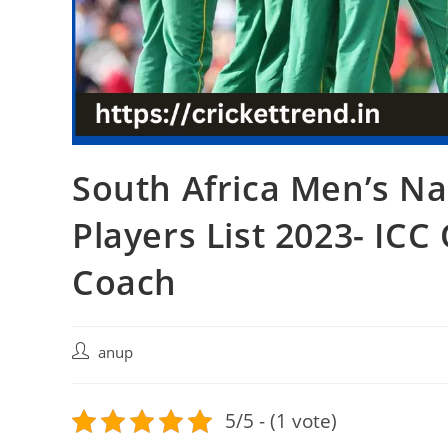
South Africa Men’s Na
Players List 2023- IC
Coach
Post
anup
author:
5/5 - (1 vote)