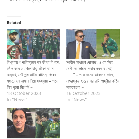
Related
বিশ্বকাপে পাকিস্তান দল ভীষণ বিপদে,
‘শাহীন সাধারণ বোলার’, ও কে নিয়ে
হঠাৎ করে ৬ খেলোয়াড় ভীষণ ভাবে
বেশী আলোচনা করার দরকার নেই
অসুস্থ, নেট প্র্যাকটিস বাতিল, পরের
……” – পাক দলের ভারতের কাছে
ম্যাচে দল নামান নিয়ে সমস্যায় – পড়ে
লজ্জাস্কর হারের পর রবি শাস্ত্রীর কঠিন
নিন পুরো রিপোর্ট –
সমালোচনা –
18 October 2023
16 October 2023
In "News"
In "News"