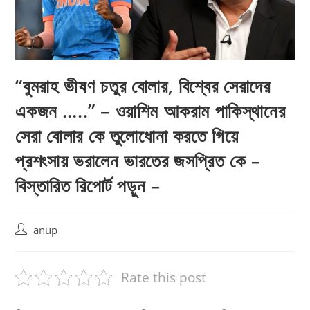
“বুমরাহ ভীষণ চতুর বোলার, বিশ্বের সেরাদের
একজন …..” – ওয়াশিম আকরাম পাকিস্থানের
সেরা বোলার কে তুলোধোনা করতে গিয়ে
প্রশংসায় ভরালেন ভারতের জসপ্রিত কে –
বিস্তারিত রিপোর্ট পড়ুন –
Post
anup
author:
Rate this post