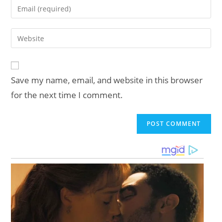
Enter
or
your
username
email
Enter
to
address
your
comment
to
website
comment
URL
Save my name, email, and website in this browser
(optional)
for the next time I comment.