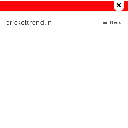
Skip
to
content
crickettrend.in
Menu