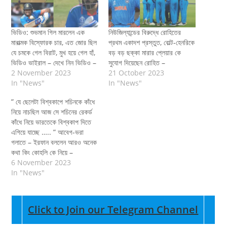
ভিডিও: শুভমান গিল মারলেন এক
নিউজিল্যান্ডের বিরুদ্ধে রোহিতের
মারাত্মক বিস্ফোরক চার, এত জোর ছিল
প্রথম একাদশ প্রস্তুত, বোল্ট-হেনরিকে
যে চমকে গেল বিরাট, মুখ হয়ে গেল হাঁ,
বড় বড় ছক্কা মারার প্লেয়ার কে
ভিডিও ভাইরাল – দেখে নিন ভিডিও –
সুযোগ দিয়েছেন রোহিত –
2 November 2023
21 October 2023
In "News"
In "News"
” যে ছেলেটা বিশ্বকাপে শচিনকে কাঁধে
নিয়ে নাচছিল আজ সে শচিনের রেকর্ড
কাঁধে নিয়ে ভারতেকে বিশ্বকাপ দিতে
এগিয়ে যাচ্ছে ….. ” আবেগ-ভরা
গলাতে – ইরফান বললেন আরও অনেক
কথা কিং কোহলি কে নিয়ে –
6 November 2023
In "News"
Click to Join our Telegram Channel