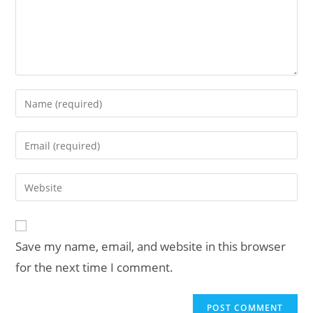
Enter
your
name
Enter
or
your
username
email
Enter
to
address
your
comment
to
website
comment
URL
Save my name, email, and website in this browser
(optional)
for the next time I comment.