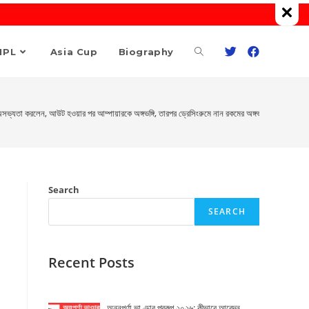
Toggle
IPL
Asia Cup
Biography
website
ে অসভ্যতা করলেন, আউট হওয়ার পর আম্পায়ারকে অঙ্গভঙ্গি, তারপর ড্রেসিংরুমে নান রকমের অঙ্গভঙ্গি – ভিডিও ভা
search
Search
SEARCH
Recent Posts
অন্নপূর্ণা ভাণ্ডার প্রকল্প ২০২৬: কীভাবে আবেদন