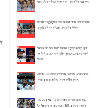
ছাড়তেই রাগ উগরে দিলেন বাবা – দেখে নিন পুরো খবর
মলদ্বীপে মধুচন্দ্রিমায় মজে আলিয়া, বরের সঙ্গে অন্তরঙ্গ
মুহূর্তের ছবি হল ভাইরাল- দেখে নিন ভিডিও
কা
‘আমার নাম দিয়ে মিথ্যা মন্তব্য ছড়ানো হচ্ছে’! ভুয়ো
পোস্ট নিয়ে রেগে লাল অনিল কুম্বলে…করলেন সতর্ক-
রিপোর্ট
টেস্টের ১৪৭ বছরের ইতিহাসে প্রথমবার এমনটা ঘটল!
সবচেয়ে বড় রেকর্ড গড়লেন জসপ্রীত বুমরাহ
NZ vs ENG Test: এভাবে কি কেউ আউট হয়?
উইলিয়ামসনের বোল্ড হওয়ার ভিডিয়ো দেখে সকলেই