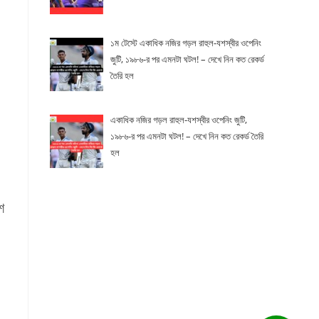
১ম টেস্টে একাধিক নজির গড়ল রাহুল-যশস্বীর ওপেনিং
জুটি, ১৯৮৬-র পর এমনটা ঘটল! – দেখে নিন কত রেকর্ড
তৈরি হল
একাধিক নজির গড়ল রাহুল-যশস্বীর ওপেনিং জুটি,
১৯৮৬-র পর এমনটা ঘটল! – দেখে নিন কত রেকর্ড তৈরি
হল
শ