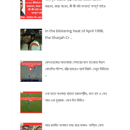
করবেন, কারা পাবেন, কী কী নথি লাগবে? সম্পূর্ণ গাইড
In the blistering heat of April 1998,
the Sharjah Cr ..
রেলওয়েজের আনকোরা পেসারের বলে হাওয়ায় উড়ল
কোহলির স্টাম্প, রঞ্জি ম্যাচেও ব্যর্থ বিরাট- দেখুন ভিডিয়ো
–
এক হাতে অনবদ্য ক্যাচ! হরমনপ্রীত, মনে হল এ যেন
আর এক যুবরাজ- দেখে নিন ভিডিও
আর কতদিন অপমান সহ্য় করে থাকত- অশ্বিন খেলা