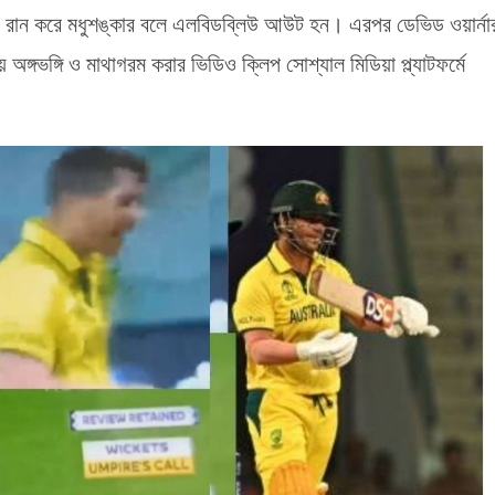
 ১১ রান করে মধুশঙ্কার বলে এলবিডব্লিউ আউট হন। এরপর ডেভিড ওয়ার্না
ে অঙ্গভঙ্গি ও মাথাগরম করার ভিডিও ক্লিপ সোশ্যাল মিডিয়া প্ল্যাটফর্মে