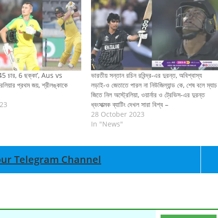
’45 চার, 6 ছক্কা’, Aus vs
ভারতীয় সন্তান রচিন রবিন্দ্র-এর দুরন্ত, অবিশ্বাস্য
েলিয়ার প্রথম জয়, শ্রীলঙ্কাকে
লড়াই-ও জেতাতে পারল না নিউজিল্যান্ড কে, শেষ বলে ম্যাচ
জিতে নিল অস্ট্রেলিয়া, ওয়ার্নার ও ট্রেভিস-এর দুরন্ত
023
ধ্বংসাত্মক ব্যাটিং দেখল সারা বিশ্ব –
28 October 2023
In "News"
n our Telegram Channel