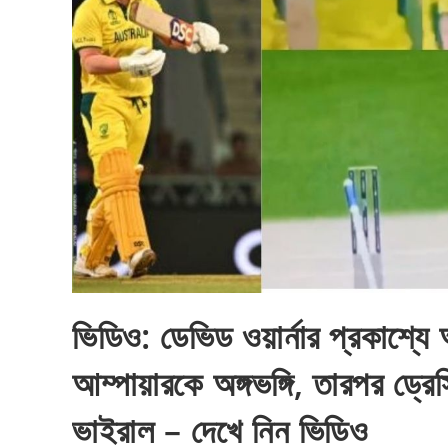
ভিডিও: ডেভিড ওয়ার্নার প্রকাশ্
আম্পায়ারকে অঙ্গভঙ্গি, তারপর ড্রে
ভাইরাল – দেখে নিন ভিডিও