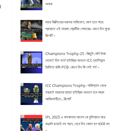
অবাক
র
ম্যাচ ফিক্সিংয়ের গুরুতর অভিযোগ, জেল হতে পারে
প্রাক্তন এই তারকা প্রোটিয়া পেসারের- জেনে নিন পুরো
রিপোর্ট –
Champions Trophy-25 : কিছুটা বেশি টাকা
দেবেন? তিন শর্তে হাইব্রিড মডেলে ICC চ্যাম্পিয়ন্স
ট্রফিতে রাজি PCB- জেনে নিন কি সেই শর্ত –
ICC Champions Trophy- পাকিস্তান থেকে
সরছেই ভারতের ম্যাচ! হাইব্রিড মডেলে হবে আরব
আমিরশাহীতে…রিপোর্ট
IPL 2025 এ কলকাতার আবেগ কে ধুলিস্যাত করে
বাঙালি ছাড়াই দল গড়ল, দেখে নিন কেমন হল KKR দল
–