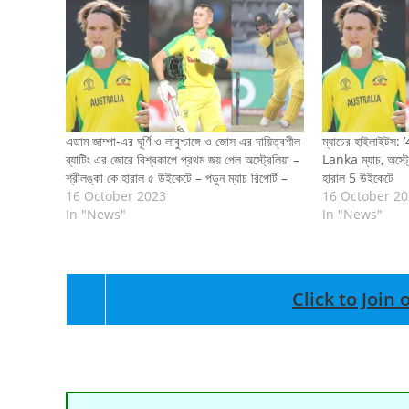
এডাম জাম্পা-এর ঘূর্ণি ও লাবুশ্চাঙ্গে ও জোস এর দায়িত্বশীল
ম্যাচের হাইলাইটস: 
ব্যাটিং এর জোরে বিশ্বকাপে প্রথম জয় পেল অস্ট্রেলিয়া –
Lanka ম্যাচ, অস্ট্র
শ্রীলঙ্কা কে হারাল ৫ উইকেটে – পড়ুন ম্যাচ রিপোর্ট –
হারাল 5 উইকেটে
16 October 2023
16 October 2
In "News"
In "News"
Click to Joi