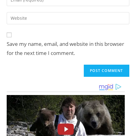
or
your
username
email
Enter
to
address
your
comment
to
website
comment
URL
Save my name, email, and website in this browser
(optional)
for the next time I comment.