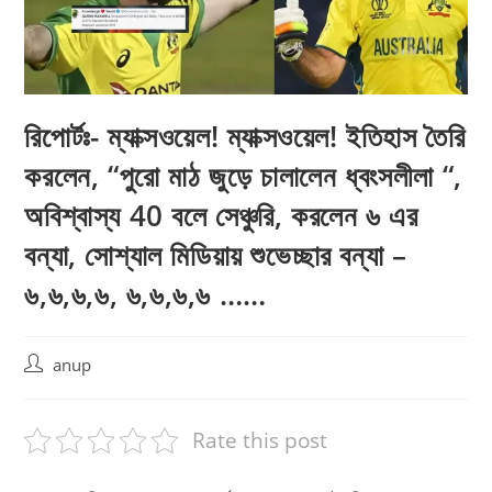
রিপোর্টঃ- ম্যাক্সওয়েল! ম্যাক্সওয়েল! ইতিহাস তৈরি
করলেন, “পুরো মাঠ জুড়ে চালালেন ধ্বংসলীলা “,
অবিশ্বাস্য 40 বলে সেঞ্চুরি, করলেন ৬ এর
বন্যা, সোশ্যাল মিডিয়ায় শুভেচ্ছার বন্যা –
৬,৬,৬,৬, ৬,৬,৬,৬ ……
Post
anup
author:
Rate this post