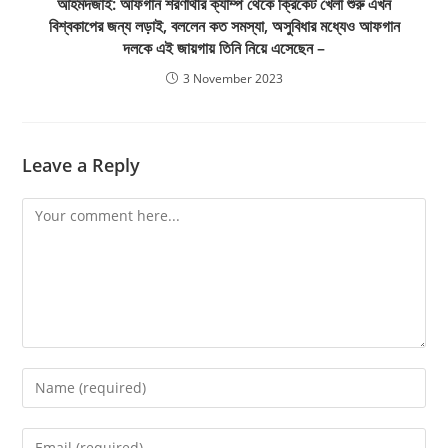
আহমদজাই: আফগান শরণার্থীর ক্যাম্প থেকে ক্রিকেট খেলা শুরু এখন
বিশ্বকাপের জন্য লড়াই, বললেন কত সমস্যা, অসুবিধার মধ্যেও আফগান
দলকে এই জায়গায় তিনি নিয়ে এসেছেন –
3 November 2023
Leave a Reply
Comment
Enter
your
name
Enter