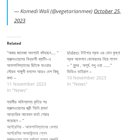
— Komedi Wali (@vegetarianmee)
October 25,
2023
Related
“অজয় জাদেজা অবশ্যই কাঁদছেন…. ”
Video: টাইগার স্রফ এর বোন কৃষ্ণা
ম্যাক্সওয়েলের বিধ্বংসী ব্যাটিং-এ
স্রফ আফগান বোলারদের নিয়ে পাগল
আফগানিস্তানের ছিটকে যাওয়ার
– “ সুন্দর , অপূর্ব, শুধু ওয়া ……“
সৌরভ গাঙ্গুলী বললেন আরও বেশ কিছু
ভিডিও ভাইরাল –
কথা –
10 November 2023
11 November 2023
In "News"
In "News"
স্বামীর অবিশ্বাস্য কৃতির পর
ম্যাক্সওয়েলের স্ত্রী ‘ভিনি রামন’
আন্তরিক আবেঘন বার্তা শেয়ার
করেছেন – “
অস্ট্রেলিয় - আফগানিস্তানের খেলায়
অস্ট্রেলিয় অলরাউন্ডার গ্লেন
ম্যাক্সওয়েল তার দুর্দান্ত ডাবল সেঞ্চুরি