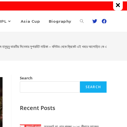
Toggle
IPL
Asia Cup
Biography
website
রেমে হাবুডুবু ভারতীয় সিনেমার সুপারহিট নায়িকা – বলিউড থেকে ক্রিকেট এই খবরে আলোড়িত কে এই নায়িকা , কবে 
search
Search
SEARCH
Recent Posts
অন্নপূর্ণা ভাণ্ডার প্রকল্প ২০২৬: কীভাবে আবেদন