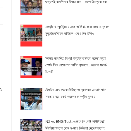
ছাড়তেই রাগ উগরে দিলেন বাবা – দেখে নিন পুরো খবর
মলদ্বীপে মধুচন্দ্রিমায় মজে আলিয়া, বরের সঙ্গে অন্তরঙ্গ
মুহূর্তের ছবি হল ভাইরাল- দেখে নিন ভিডিও
‘আমার নাম দিয়ে মিথ্যা মন্তব্য ছড়ানো হচ্ছে’! ভুয়ো
পোস্ট নিয়ে রেগে লাল অনিল কুম্বলে…করলেন সতর্ক-
রিপোর্ট
াও
টেস্টের ১৪৭ বছরের ইতিহাসে প্রথমবার এমনটা ঘটল!
সবচেয়ে বড় রেকর্ড গড়লেন জসপ্রীত বুমরাহ
NZ vs ENG Test: এভাবে কি কেউ আউট হয়?
উইলিয়ামসনের বোল্ড হওয়ার ভিডিয়ো দেখে সকলেই