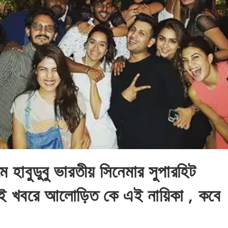
মে হাবুডুবু ভারতীয় সিনেমার সুপারহিট
এই খবরে আলোড়িত কে এই নায়িকা , কবে