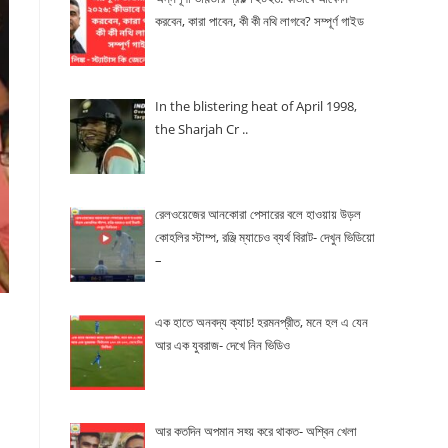
করবেন, কারা পাবেন, কী কী নথি লাগবে? সম্পূর্ণ গাইড
In the blistering heat of April 1998,
the Sharjah Cr ..
রেলওয়েজের আনকোরা পেসারের বলে হাওয়ায় উড়ল
কোহলির স্টাম্প, রঞ্জি ম্যাচেও ব্যর্থ বিরাট- দেখুন ভিডিয়ো
–
এক হাতে অনবদ্য ক্যাচ! হরমনপ্রীত, মনে হল এ যেন
আর এক যুবরাজ- দেখে নিন ভিডিও
আর কতদিন অপমান সহ্য় করে থাকত- অশ্বিন খেলা