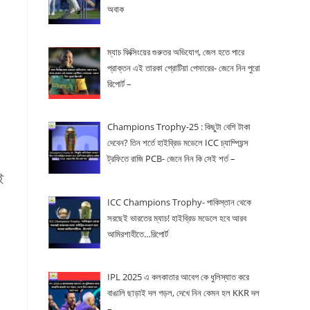
অবাক
ম্যাচ ফিক্সিংয়ের গুরুতর অভিযোগ, জেল হতে পারে
প্রাক্তন এই তারকা প্রোটিয়া পেসারের- জেনে নিন পুরো
রিপোর্ট –
Champions Trophy-25 : কিছুটা বেশি টাকা
দেবেন? তিন শর্তে হাইব্রিড মডেলে ICC চ্যাম্পিয়ন্স
ট্রফিতে রাজি PCB- জেনে নিন কি সেই শর্ত –
ই
ICC Champions Trophy- পাকিস্তান থেকে
সরছেই ভারতের ম্যাচ! হাইব্রিড মডেলে হবে আরব
আমিরশাহীতে…রিপোর্ট
IPL 2025 এ কলকাতার আবেগ কে ধুলিস্যাত করে
বাঙালি ছাড়াই দল গড়ল, দেখে নিন কেমন হল KKR দল
–