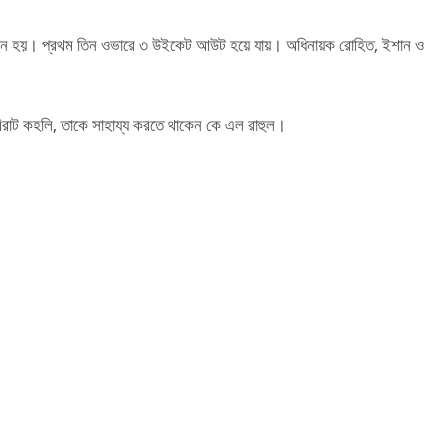
্মুখীন হয়। প্রথম তিন ওভারে ৩ উইকেট আউট হয়ে যায়। অধিনায়ক রোহিত, ইশান ও
বিরাট কহলি, তাকে সাহায্য করতে থাকেন কে এল রাহুল।