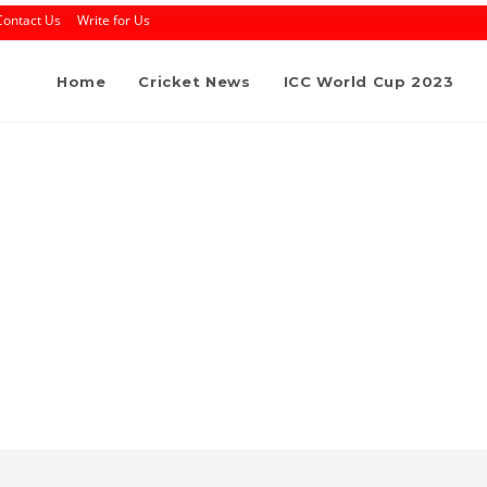
Contact Us
Write for Us
Home
Cricket News
ICC World Cup 2023