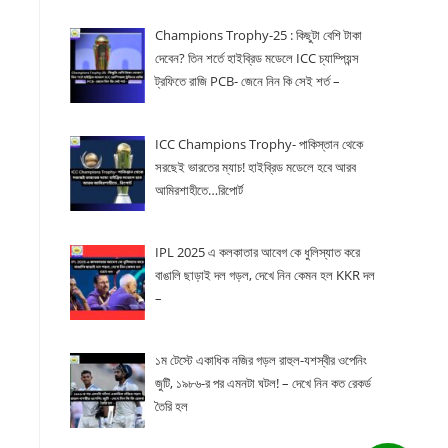
Champions Trophy-25 : কিছুটা বেশি টাকা
দেবেন? তিন শর্তে হাইব্রিড মডেলে ICC চ্যাম্পিয়ন্স
ট্রফিতে রাজি PCB- জেনে নিন কি সেই শর্ত –
ICC Champions Trophy- পাকিস্তান থেকে
সরছেই ভারতের ম্যাচ! হাইব্রিড মডেলে হবে আরব
আমিরশাহীতে…রিপোর্ট
IPL 2025 এ কলকাতার আবেগ কে ধুলিস্যাত করে
বাঙালি ছাড়াই দল গড়ল, দেখে নিন কেমন হল KKR দল
–
১ম টেস্টে একাধিক নজির গড়ল রাহুল-যশস্বীর ওপেনিং
জুটি, ১৯৮৬-র পর এমনটা ঘটল! – দেখে নিন কত রেকর্ড
তৈরি হল