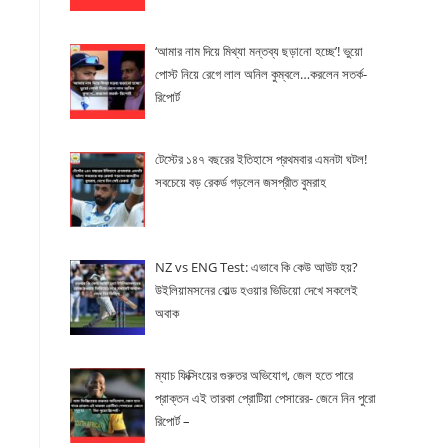
‘আমার নাম দিয়ে মিথ্যা মন্তব্য ছড়ানো হচ্ছে’! ভুয়ো
পোস্ট নিয়ে রেগে লাল অনিল কুম্বলে…করলেন সতর্ক-
রিপোর্ট
টেস্টের ১৪৭ বছরের ইতিহাসে প্রথমবার এমনটা ঘটল!
সবচেয়ে বড় রেকর্ড গড়লেন জসপ্রীত বুমরাহ
NZ vs ENG Test: এভাবে কি কেউ আউট হয়?
উইলিয়ামসনের বোল্ড হওয়ার ভিডিয়ো দেখে সকলেই
অবাক
ম্যাচ ফিক্সিংয়ের গুরুতর অভিযোগ, জেল হতে পারে
প্রাক্তন এই তারকা প্রোটিয়া পেসারের- জেনে নিন পুরো
রিপোর্ট –