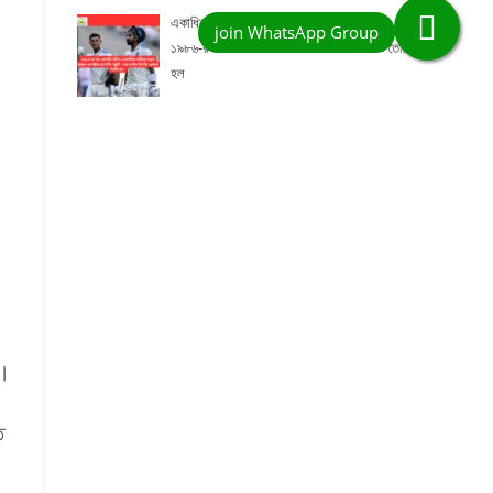
একাধিক নজির গড়ল রাহুল-যশস্বীর ওপেনিং জুটি,
১৯৮৬-র পর এমনটা ঘটল! – দেখে নিন কত রেকর্ড তৈরি
হল
ন।
ত