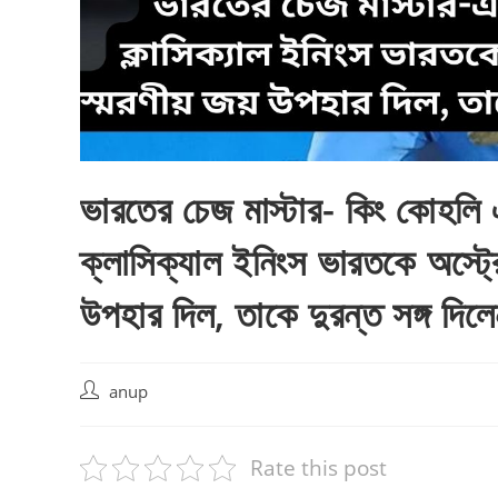
ভারতের চেজ মাস্টার- কিং কোহলি
ক্লাসিক্যাল ইনিংস ভারতকে অস্ট্রে
উপহার দিল, তাকে দুরন্ত সঙ্গ দিলে
Post
anup
author:
Rate this post