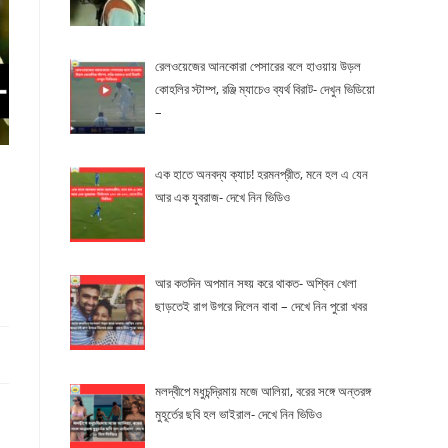
রেলওয়েজের আনকোরা পেসারের বলে হাওয়ায় উড়ল
কোহলির স্টাম্প, রঞ্জি ম্যাচেও ব্যর্থ বিরাট- দেখুন ভিডিয়ো
–
এক হাতে অনবদ্য ক্যাচ! হরমনপ্রীত, মনে হল এ যেন
আর এক যুবরাজ- দেখে নিন ভিডিও
আর কতদিন অপমান সহ্য় করে থাকত- অশ্বিন খেলা
ছাড়তেই রাগ উগরে দিলেন বাবা – দেখে নিন পুরো খবর
মলদ্বীপে মধুচন্দ্রিমায় মজে আলিয়া, বরের সঙ্গে অন্তরঙ্গ
মুহূর্তের ছবি হল ভাইরাল- দেখে নিন ভিডিও