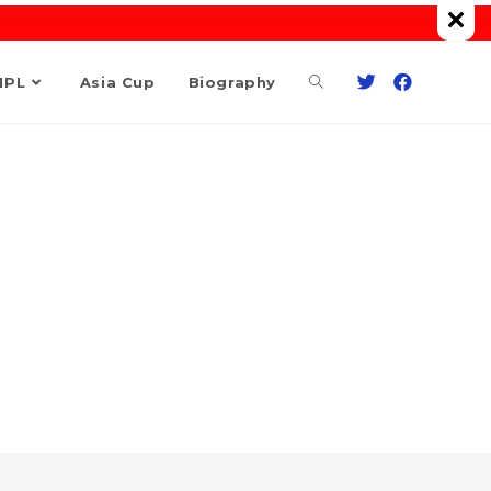
Toggle
IPL
Asia Cup
Biography
website
search