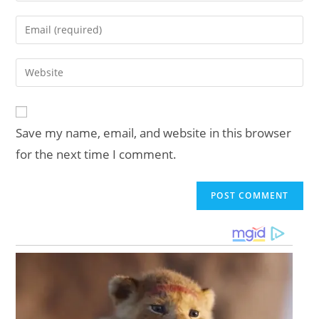
name
Enter
or
your
username
email
Enter
to
address
your
comment
to
website
comment
URL
Save my name, email, and website in this browser
(optional)
for the next time I comment.