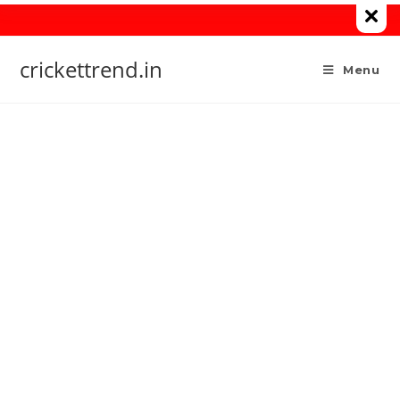
Skip
to
content
crickettrend.in
Menu