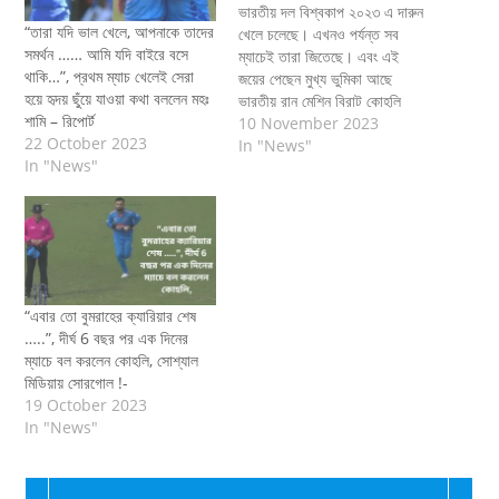
ভারতীয় দল বিশ্বকাপ ২০২৩ এ দারুন
“তারা যদি ভাল খেলে, আপনাকে তাদের
খেলে চলেছে। এখনও পর্যন্ত সব
সমর্থন …… আমি যদি বাইরে বসে
ম্যাচেই তারা জিতেছে। এবং এই
থাকি…”, প্রথম ম্যাচ খেলেই সেরা
জয়ের পেছেন মুখ্য ভুমিকা আছে
হয়ে হৃদয় ছুঁয়ে যাওয়া কথা বললেন মহঃ
ভারতীয় রান মেশিন বিরাট কোহলি
শামি – রিপোর্ট
এর। এই বিশ্বকাপে বিরাট দুরন্ত ফর্মে
10 November 2023
22 October 2023
আছেন। তবে তার এই ফর্ম কে দুরন্ত
In "News"
In "News"
বললে ভুল করা হবে। তিনি এই
বিশ্বকাপে দলকে নিজে একজন
দায়িত্বশীল…
“এবার তো বুমরাহের ক্যারিয়ার শেষ
…..”, দীর্ঘ 6 বছর পর এক দিনের
ম্যাচে বল করলেন কোহলি, সোশ্যাল
মিডিয়ায় সোরগোল !-
19 October 2023
In "News"