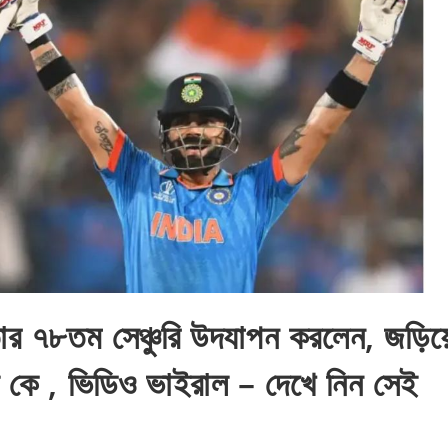
 তার ৭৮তম সেঞ্চুরি উদযাপন করলেন, জড়িয়
ল কে , ভিডিও ভাইরাল – দেখে নিন সেই