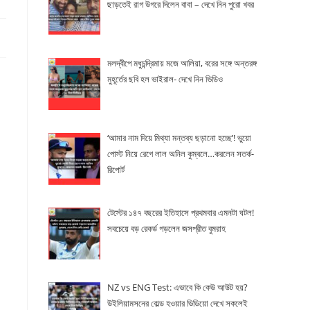
ছাড়তেই রাগ উগরে দিলেন বাবা – দেখে নিন পুরো খবর
মলদ্বীপে মধুচন্দ্রিমায় মজে আলিয়া, বরের সঙ্গে অন্তরঙ্গ
মুহূর্তের ছবি হল ভাইরাল- দেখে নিন ভিডিও
‘আমার নাম দিয়ে মিথ্যা মন্তব্য ছড়ানো হচ্ছে’! ভুয়ো
পোস্ট নিয়ে রেগে লাল অনিল কুম্বলে…করলেন সতর্ক-
রিপোর্ট
টেস্টের ১৪৭ বছরের ইতিহাসে প্রথমবার এমনটা ঘটল!
সবচেয়ে বড় রেকর্ড গড়লেন জসপ্রীত বুমরাহ
NZ vs ENG Test: এভাবে কি কেউ আউট হয়?
উইলিয়ামসনের বোল্ড হওয়ার ভিডিয়ো দেখে সকলেই