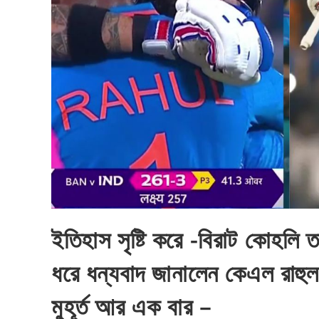
ইতিহাস সৃষ্টি করে -বিরাট কোহলি
ধরে ধন্যবাদ জানালেন কেএল রাহু
মুহূর্ত আর এক বার –