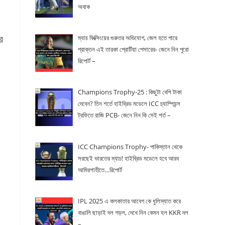
অবাক
র
ম্যাচ ফিক্সিংয়ের গুরুতর অভিযোগ, জেল হতে পারে
প্রাক্তন এই তারকা প্রোটিয়া পেসারের- জেনে নিন পুরো
রিপোর্ট –
Champions Trophy-25 : কিছুটা বেশি টাকা
দেবেন? তিন শর্তে হাইব্রিড মডেলে ICC চ্যাম্পিয়ন্স
ট্রফিতে রাজি PCB- জেনে নিন কি সেই শর্ত –
ICC Champions Trophy- পাকিস্তান থেকে
সরছেই ভারতের ম্যাচ! হাইব্রিড মডেলে হবে আরব
আমিরশাহীতে…রিপোর্ট
IPL 2025 এ কলকাতার আবেগ কে ধুলিস্যাত করে
বাঙালি ছাড়াই দল গড়ল, দেখে নিন কেমন হল KKR দল
–