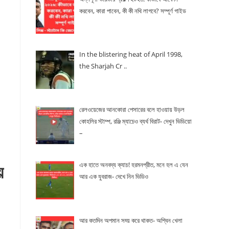
করবেন, কারা পাবেন, কী কী নথি লাগবে? সম্পূর্ণ গাইড
In the blistering heat of April 1998,
the Sharjah Cr ..
রেলওয়েজের আনকোরা পেসারের বলে হাওয়ায় উড়ল
কোহলির স্টাম্প, রঞ্জি ম্যাচেও ব্যর্থ বিরাট- দেখুন ভিডিয়ো
–
ে
এক হাতে অনবদ্য ক্যাচ! হরমনপ্রীত, মনে হল এ যেন
আর এক যুবরাজ- দেখে নিন ভিডিও
আর কতদিন অপমান সহ্য় করে থাকত- অশ্বিন খেলা