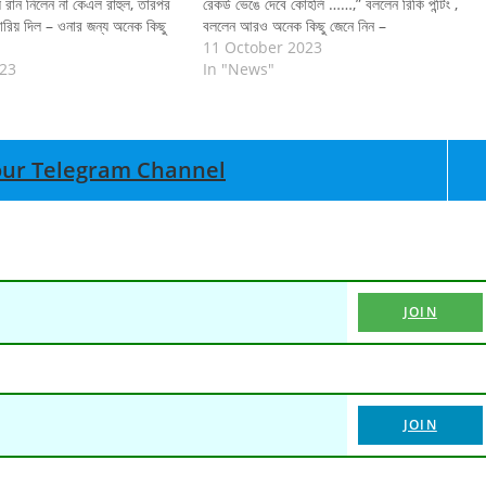
েল রান নিলেন না কেএল রাহুল, তারপর
রেকর্ড ভেঙে দেবে কোহলি ……,” বললেন রিকি পন্টিং ,
ারিয় দিল – ওনার জন্য অনেক কিছু
বললেন আরও অনেক কিছু জেনে নিন –
11 October 2023
023
In "News"
n our Telegram Channel
JOIN
JOIN