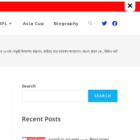
Toggle
IPL
Asia Cup
Biography
website
 তার ৭৮তম সেঞ্চুরি উদযাপন করলেন, জড়িয়ে ধরে ধন্যবাদ জানালেন কেএল রাহুল কে , ভিডিও ভাইরাল – দেখে নিন 
search
Search
SEARCH
Recent Posts
অন্নপূর্ণা ভাণ্ডার প্রকল্প ২০২৬: কীভাবে আবেদন