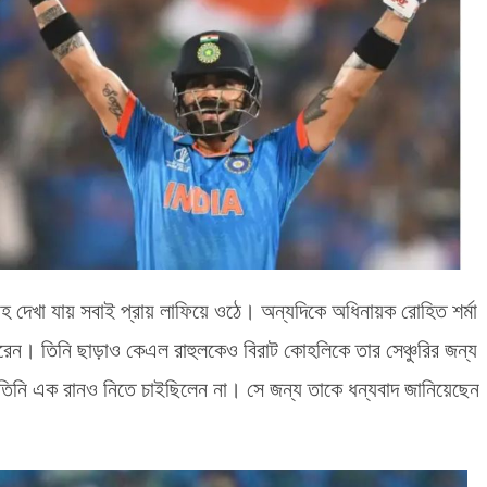
সাহ দেখা যায় সবাই প্রায় লাফিয়ে ওঠে। অন্যদিকে অধিনায়ক রোহিত শর্মা
 ধরেন। তিনি ছাড়াও কেএল রাহুলকেও বিরাট কোহলিকে তার সেঞ্চুরির জন্য
 তিনি এক রানও নিতে চাইছিলেন না। সে জন্য তাকে ধন্যবাদ জানিয়েছেন