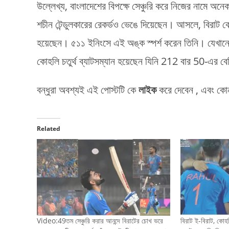
উল্লেখ্য, বাংলাদেশের বিপক্ষে সেঞ্চুরি করে নিজের নামে অন
শচীন টেন্ডুলকারের রেকর্ডও ভেঙে দিয়েছেন। আসলে, বিরাট 
হয়েছেন। ৫১১ ইনিংসে এই অঙ্ক স্পর্শ করেন তিনি। যেখান
কোহলি চতুর্থ ব্যাটসম্যান হয়েছেন যিনি 212 বার 50-এর ব
বন্ধুরা অবশ্যই এই পোস্টটি কে
লাইক
করে দেবেন , এবং কোন
Related
Video:49তম সেঞ্চুরি করার আনন্দে বিরাটের চোখ ভরে
বিরাট ই-বিরাট, কোহল