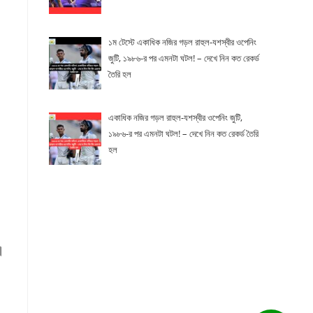
১ম টেস্টে একাধিক নজির গড়ল রাহুল-যশস্বীর ওপেনিং
জুটি, ১৯৮৬-র পর এমনটা ঘটল! – দেখে নিন কত রেকর্ড
তৈরি হল
একাধিক নজির গড়ল রাহুল-যশস্বীর ওপেনিং জুটি,
১৯৮৬-র পর এমনটা ঘটল! – দেখে নিন কত রেকর্ড তৈরি
হল
।