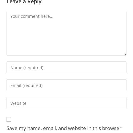
Leave a Reply
Comment
Enter
your
name
Enter
or
your
username
email
Enter
to
address
your
comment
to
website
comment
URL
Save my name, email, and website in this browser
(optional)