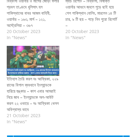
বিধ্বংসী ওয়ার্নার ও মার্সের জোড়া ফলার
ম্যাচ রিপোর্ট – বিধ্বংসী, বিষাক্ত
প্রবল তাণ্ডবে ধূলিসাৎ হল
ওয়ার্নার আগুনে জ্বলে পুড়ে ছাই হয়ে
পাকিস্থানের বাবর আজম বাহিনী,
গেল পাকিস্থান বোলিং, মারলেন ১৪ টি
ওয়ার্নার – ১৬৩, মার্স – ১২১,
চার, ৯ টি ছয় – পড়ে নিন পুরো রিপোর্ট
অস্ট্রেলিয়া – ৩৬৭
–
20 October 2023
20 October 2023
In "News"
In "News"
ইতিহাস তৈরি করল দঃ আফ্রিকা, ২২৯
রানের বিশাল ব্যবধানে ইংল্যান্ডকে
হারিয়ে হুঙ্কার – কাপ এবার আমরাই
নিয়ে জাব – ইংল্যান্ডকে অল-আউট
করল ২২ ওভারে – দঃ আফ্রিকা খেলল
অবিশ্বাস্য ভাবে
21 October 2023
In "News"