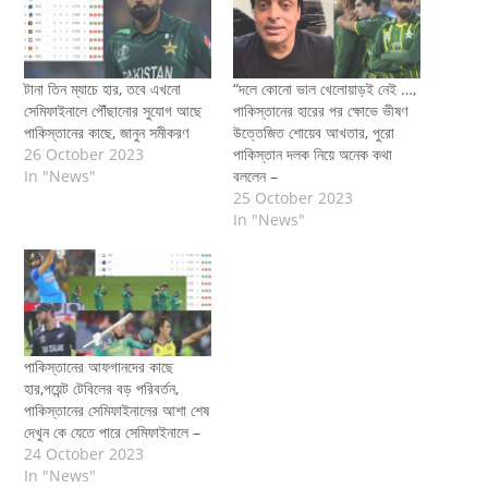
টানা‌ তিন ম্যাচে হার, তবে এখনো
“দলে কোনো ভাল খেলোয়াড়ই নেই …,
সেমিফাইনালে পৌঁছানোর সুযোগ আছে
পাকিস্তানের হারের পর ক্ষোভে ভীষণ
পাকিস্তানের কাছে, জানুন সমীকরণ
উত্তেজিত শোয়েব আখতার, পুরো
26 October 2023
পাকিস্তান দলক নিয়ে অনেক কথা
In "News"
বললেন –
25 October 2023
In "News"
পাকিস্তানের আফগানদের কাছে
হার,পয়েন্ট টেবিলের বড় পরিবর্তন,
পাকিস্তানের সেমিফাইনালের আশা শেষ
দেখুন কে যেতে পারে সেমিফাইনালে –
24 October 2023
In "News"