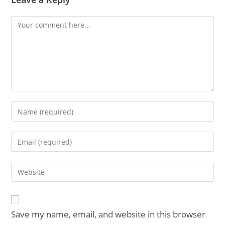
Comment
Enter
your
name
Enter
or
your
username
email
Enter
to
address
your
comment
to
website
comment
URL
Save my name, email, and website in this browser
(optional)