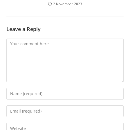
2 November 2023
Leave a Reply
Comment
Enter
your
name
Enter
or
your
username
email
Enter
to