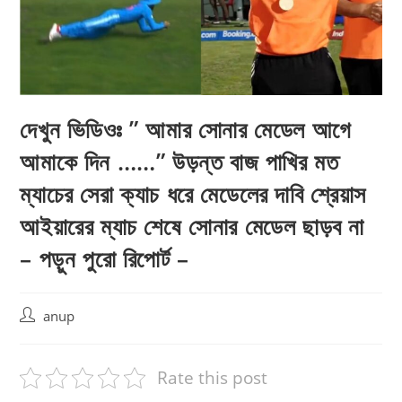
দেখুন ভিডিওঃ ” আমার সোনার মেডেল আগে
আমাকে দিন ……” উড়ন্ত বাজ পাখির মত
ম্যাচের সেরা ক্যাচ ধরে মেডেলের দাবি শ্রেয়াস
আইয়ারের ম্যাচ শেষে সোনার মেডেল ছাড়ব না
– পড়ুন পুরো রিপোর্ট –
Post
anup
author:
Rate this post