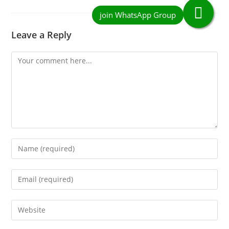
Leave a Reply
Comment
Enter
your
name
Enter
or
your
username
email
Enter
to
address
your
comment
to