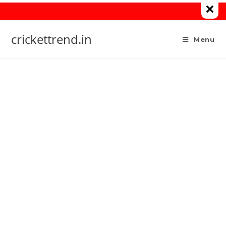
Skip
to
content
crickettrend.in
Menu