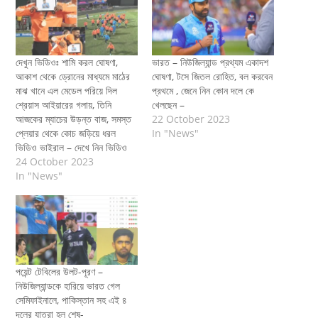
দেখুন ভিডিওঃ শামি করল ঘোষণা,
ভারত – নিউজিল্যান্ড প্রথ্যম একাদশ
আকাশ থেকে ড্রোনের মাধ্যমে মাঠের
ঘোষণা, টসে জিতল রোহিত, বল করবেন
মাঝ খানে এল মেডেল পরিয়ে দিল
প্রথমে , জেনে নিন কোন দলে কে
শ্রেয়াস আইয়ারের গলায়, তিনি
খেলছেন –
আজকের ম্যাচের উড়ন্ত বাজ, সমস্ত
22 October 2023
প্লেয়ার থেকে কোচ জড়িয়ে ধরল
In "News"
ভিডিও ভাইরাল – দেখে নিন ভিডিও
24 October 2023
In "News"
পয়েন্ট টেবিলের উলট-পূরণ –
নিউজিল্যান্ডকে হারিয়ে ভারত গেল
সেমিফাইনালে, পাকিস্তান সহ এই ৪
দলের যাত্রা হল শেষ-