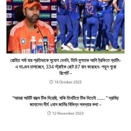
রোহিত শর্মা যার প্রতিভাকে সুযোগ দেননি, তিনি মুশতাক আলি ট্রফিতে ব্যাটিং-
এ তাণ্ডব চালাচ্ছেন, 334 স্ট্রাইক রেটে 87 রান করেছেন- পড়ুন পুরো
রিপোর্ট –
18 October 2023
“আমরা আটটি বাক্সে টিক দিয়েছি, বাকি তিনটিতে টিক দিতেই …… ” দ্রাবিড়
জানালেন দীর্ঘ ২মাস জার্নির বিভিন্ন সমস্যার কথা –
12 November 2023