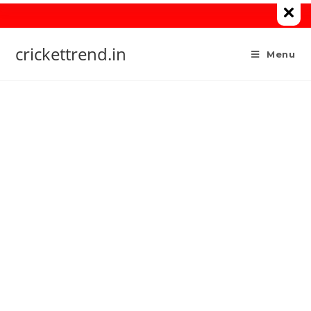
Skip
to
content
crickettrend.in
Menu