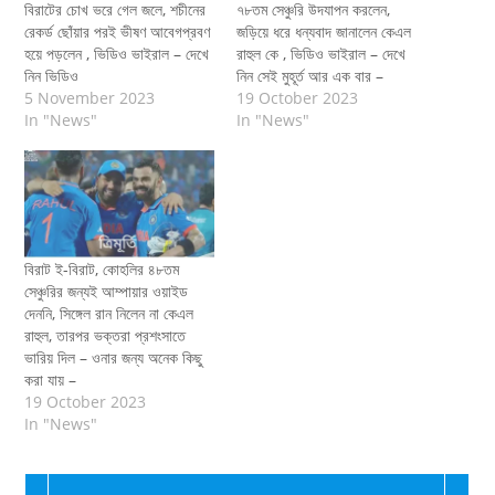
বিরাটের চোখ ভরে গেল জলে, শচীনের
৭৮তম সেঞ্চুরি উদযাপন করলেন,
রেকর্ড ছোঁয়ার পরই ভীষণ আবেগপ্রবণ
জড়িয়ে ধরে ধন্যবাদ জানালেন কেএল
হয়ে পড়লেন , ভিডিও ভাইরাল – দেখে
রাহুল কে , ভিডিও ভাইরাল – দেখে
নিন ভিডিও
নিন সেই মুহূর্ত আর এক বার –
5 November 2023
19 October 2023
In "News"
In "News"
বিরাট ই-বিরাট, কোহলির ৪৮তম
সেঞ্চুরির জন্যই আম্পায়ার ওয়াইড
দেননি, সিঙ্গেল রান নিলেন না কেএল
রাহুল, তারপর ভক্তরা প্রশংসাতে
ভারিয় দিল – ওনার জন্য অনেক কিছু
করা যায় –
19 October 2023
In "News"