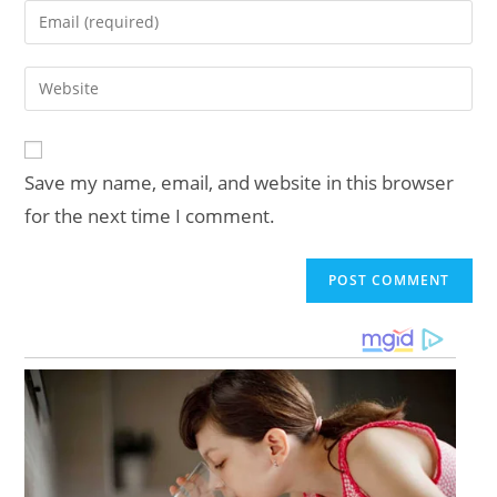
name
Enter
or
your
username
email
Enter
to
address
your
comment
to
website
comment
URL
Save my name, email, and website in this browser
(optional)
for the next time I comment.