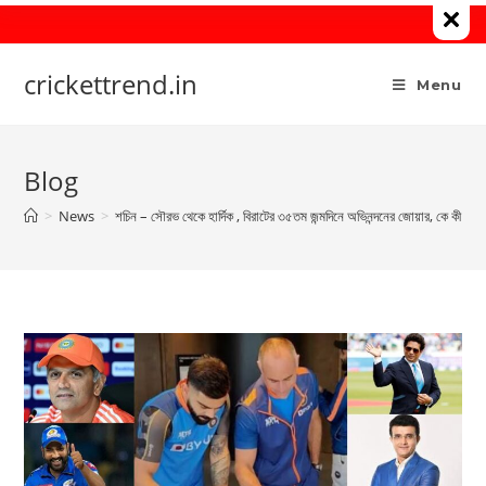
Skip
to
content
crickettrend.in
Menu
Blog
>
News
>
শচিন – সৌরভ থেকে হার্দিক , বিরাটের ৩৫তম জন্মদিনে অভিনন্দনের জোয়ার, কে কী বল