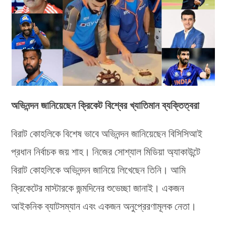
অভিনন্দন জানিয়েছেন ক্রিকেট বিশ্বের খ্যাতিমান ব্যক্তিত্বরা
বিরাট কোহলিকে বিশেষ ভাবে অভিনন্দন জানিয়েছেন বিসিসিআই
প্রধান নির্বাচক জয় শাহ। নিজের সোশ্যাল মিডিয়া অ্যাকাউন্টে
বিরাট কোহলিকে অভিনন্দন জানিয়ে লিখেছেন তিনি। আমি
ক্রিকেটের মাস্টারকে জন্মদিনের শুভেচ্ছা জানাই। একজন
আইকনিক ব্যাটসম্যান এবং একজন অনুপ্রেরণামূলক নেতা।