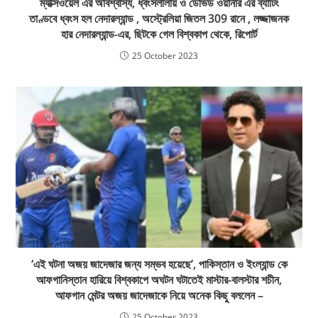
ম্যাক্সওয়েল এর অবিশ্বাস্য, ধ্বংসলীলায় ও ডেভিড ওয়ার্নার এর ব্যাটিং
তাণ্ডবে ধ্বংস হল নেদারল্যান্ড , অস্ট্রেলিয়া জিতল 309 রানে , লজ্জাজনক
হার নেদারল্যান্ড-এর, ছিটকে গেল বিশ্বকাপ থেকে, রিপোর্ট
25 October 2023
‘এই ঘটনা অজয় জাদেজার জন্য সম্ভব হয়েছে’, পাকিস্তান ও ইংল্যান্ড কে
আফগানিস্তান হারিয়ে বিশ্বকাপে অঘটন ঘটাতেই মাস্টার-বালস্টার শচীন,
আফগান মেন্টর অজয় জাদেজাকে নিয়ে অনেক কিছু বললেন –
25 October 2023