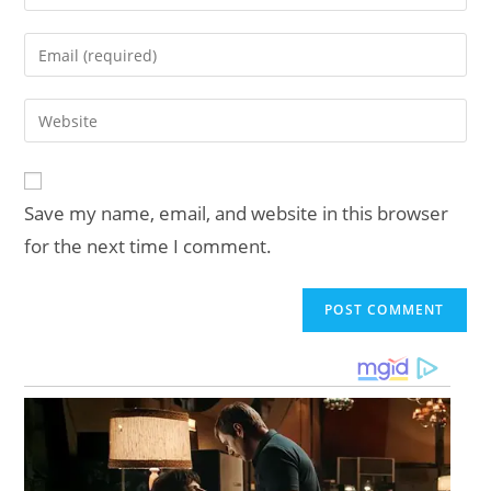
your
name
Enter
or
your
username
email
Enter
to
address
your
comment
to
website
comment
URL
Save my name, email, and website in this browser
(optional)
for the next time I comment.