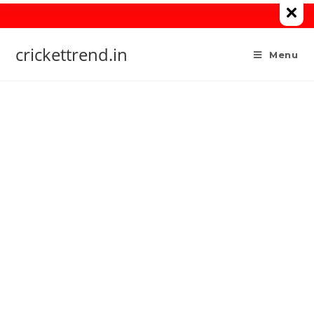
Skip
to
content
crickettrend.in
Menu