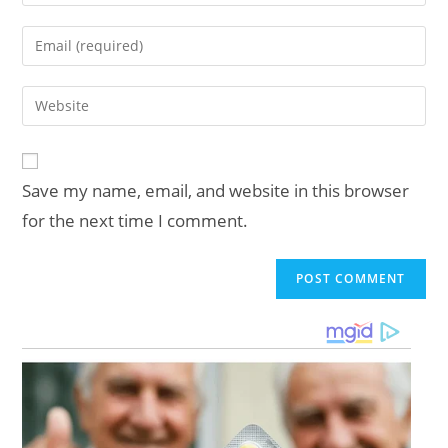
your
name
Enter
or
your
username
email
Enter
to
address
your
comment
to
website
comment
URL
Save my name, email, and website in this browser
(optional)
for the next time I comment.