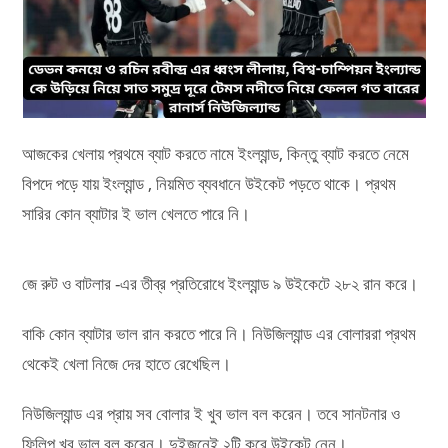
আজকের খেলায় প্রথমে ব্যাট করতে নামে ইংল্যান্ড, কিন্তু ব্যাট করতে নেমে
বিপদে পড়ে যায় ইংল্যান্ড , নিয়মিত ব্যবধানে উইকেট পড়তে থাকে। প্রথম
সারির কোন ব্যাটার ই ভাল খেলতে পারে নি।
জে রুট ও বাটলার -এর তীব্র প্রতিরোধে ইংল্যান্ড ৯ উইকেটে ২৮২ রান করে।
বাকি কোন ব্যাটার ভাল রান করতে পারে নি। নিউজিল্যান্ড এর বোলাররা প্রথম
থেকেই খেলা নিজে দের হাতে রেখেছিল।
নিউজিল্যান্ড এর প্রায় সব বোলার ই খুব ভাল বল করেন। তবে সানটনার ও
ফিলিপ খুব ভাল বল করেন। দুইজনেই ২টি করে উইকেট নেন।